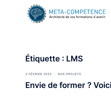
Aller
au
contenu
Étiquette :
LMS
3 FÉVRIER 2023
NOS PROJETS
Envie de former ? Voic